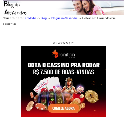
Your are here :
arfMedia
->
Blog
->
Blogueiro Alexandre
->
Hotéis em Gramado com
descontos
Publicidade | 18+