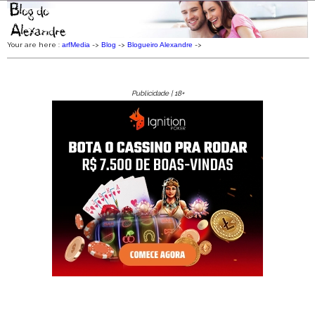
Your are here :
arfMedia
->
Blog
->
Blogueiro Alexandre
->
Publicidade | 18+