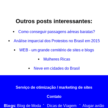
Outros posts interessantes:
Como conseguir passagens aéreas baratas?
Análise imparcial dos Protestos no Brasil em 2015
WEB - um grande cemitério de sites e blogs
Mulheres Ricas
Neve em cidades do Brasil
Serviço de otimização / marketing de sites
Contato
Blogs:
*
*
Blog de Moda
Dicas de Viagem
Alugar avião