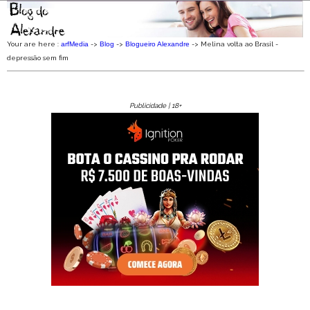
Your are here :
arfMedia
->
Blog
->
Blogueiro Alexandre
->
Melina volta ao Brasil -
depressão sem fim
Publicidade | 18+